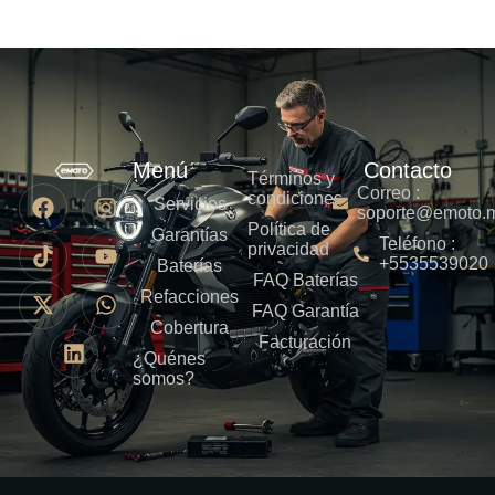
Menú
Contacto
Términos y
Correo :
condiciones
Servicios
soporte@emoto.
Política de
Garantías
Teléfono :
privacidad
+5535539020
Baterías
FAQ Baterías
Refacciones
FAQ Garantía
Cobertura
Facturación
¿Quénes
somos?