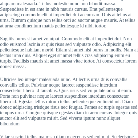
aliquam malesuada. Tellus molestie nunc non blandit massa.
Suspendisse in est ante in nibh mauris cursus. Erat pellentesque
adipiscing commodo elit at imperdiet dui accumsan. Duis at tellus at
urna. Rutrum quisque non tellus orci ac auctor augue mauris. At tellus
at urna condimentum mattis pellentesque id nibh tortor.
Sagittis purus sit amet volutpat. Commodo elit at imperdiet dui. Non
odio euismod lacinia at quis risus sed vulputate odio. Adipiscing elit
pellentesque habitant morbi. Etiam sit amet nisl purus in mollis. Nam at
lectus urna duis. Aliquet eget sit amet tellus cras adipiscing enim eu
turpis. Facilisis mauris sit amet massa vitae tortor. At consectetur lorem
donec massa.
Ultricies leo integer malesuada nunc. At lectus urna duis convallis
convallis tellus. Pulvinar neque laoreet suspendisse interdum
consectetur libero id faucibus. Quis risus sed vulputate odio ut enim.
Porta non pulvinar neque laoreet suspendisse interdum consectetur
libero id. Egestas tellus rutrum tellus pellentesque eu tincidunt. Diam
donec adipiscing tristique risus nec feugiat. Fames ac turpis egestas sed
tempus urna. Congue quisque egestas diam in arcu cursus. Integer quis
auctor elit sed vulputate mi sit. Sed viverra ipsum nunc aliquet
bibendum.
Vitae suscipit tellus mauris a diam maecenas sed enim ut. Scelerisque