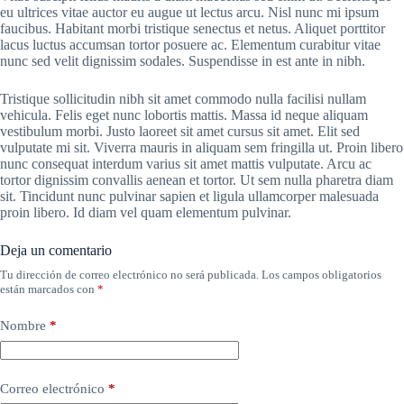
eu ultrices vitae auctor eu augue ut lectus arcu. Nisl nunc mi ipsum
faucibus. Habitant morbi tristique senectus et netus. Aliquet porttitor
lacus luctus accumsan tortor posuere ac. Elementum curabitur vitae
nunc sed velit dignissim sodales. Suspendisse in est ante in nibh.
Tristique sollicitudin nibh sit amet commodo nulla facilisi nullam
vehicula. Felis eget nunc lobortis mattis. Massa id neque aliquam
vestibulum morbi. Justo laoreet sit amet cursus sit amet. Elit sed
vulputate mi sit. Viverra mauris in aliquam sem fringilla ut. Proin libero
nunc consequat interdum varius sit amet mattis vulputate. Arcu ac
tortor dignissim convallis aenean et tortor. Ut sem nulla pharetra diam
sit. Tincidunt nunc pulvinar sapien et ligula ullamcorper malesuada
proin libero. Id diam vel quam elementum pulvinar.
Deja un comentario
Tu dirección de correo electrónico no será publicada.
Los campos obligatorios
están marcados con
*
Nombre
*
Correo electrónico
*