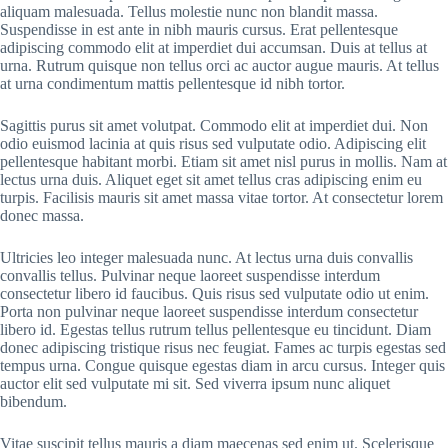
aliquam malesuada. Tellus molestie nunc non blandit massa.
Suspendisse in est ante in nibh mauris cursus. Erat pellentesque
adipiscing commodo elit at imperdiet dui accumsan. Duis at tellus at
urna. Rutrum quisque non tellus orci ac auctor augue mauris. At tellus
at urna condimentum mattis pellentesque id nibh tortor.
Sagittis purus sit amet volutpat. Commodo elit at imperdiet dui. Non
odio euismod lacinia at quis risus sed vulputate odio. Adipiscing elit
pellentesque habitant morbi. Etiam sit amet nisl purus in mollis. Nam at
lectus urna duis. Aliquet eget sit amet tellus cras adipiscing enim eu
turpis. Facilisis mauris sit amet massa vitae tortor. At consectetur lorem
donec massa.
Ultricies leo integer malesuada nunc. At lectus urna duis convallis
convallis tellus. Pulvinar neque laoreet suspendisse interdum
consectetur libero id faucibus. Quis risus sed vulputate odio ut enim.
Porta non pulvinar neque laoreet suspendisse interdum consectetur
libero id. Egestas tellus rutrum tellus pellentesque eu tincidunt. Diam
donec adipiscing tristique risus nec feugiat. Fames ac turpis egestas sed
tempus urna. Congue quisque egestas diam in arcu cursus. Integer quis
auctor elit sed vulputate mi sit. Sed viverra ipsum nunc aliquet
bibendum.
Vitae suscipit tellus mauris a diam maecenas sed enim ut. Scelerisque