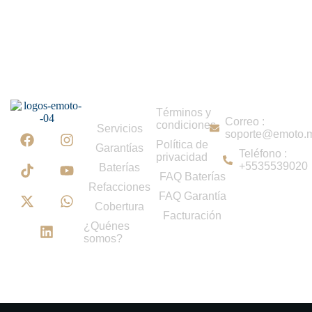
Menú
Contacto
Términos y
Correo :
condiciones
Servicios
soporte@emoto.
Política de
Garantías
Teléfono :
privacidad
+5535539020
Baterías
FAQ Baterías
Refacciones
FAQ Garantía
Cobertura
Facturación
¿Quénes
somos?