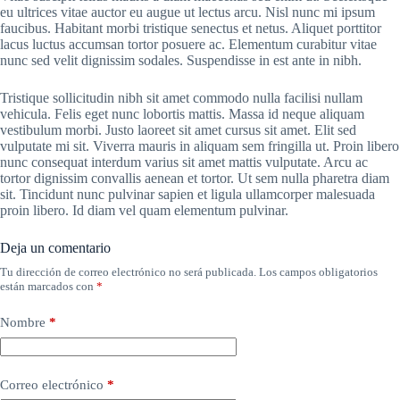
eu ultrices vitae auctor eu augue ut lectus arcu. Nisl nunc mi ipsum
faucibus. Habitant morbi tristique senectus et netus. Aliquet porttitor
lacus luctus accumsan tortor posuere ac. Elementum curabitur vitae
nunc sed velit dignissim sodales. Suspendisse in est ante in nibh.
Tristique sollicitudin nibh sit amet commodo nulla facilisi nullam
vehicula. Felis eget nunc lobortis mattis. Massa id neque aliquam
vestibulum morbi. Justo laoreet sit amet cursus sit amet. Elit sed
vulputate mi sit. Viverra mauris in aliquam sem fringilla ut. Proin libero
nunc consequat interdum varius sit amet mattis vulputate. Arcu ac
tortor dignissim convallis aenean et tortor. Ut sem nulla pharetra diam
sit. Tincidunt nunc pulvinar sapien et ligula ullamcorper malesuada
proin libero. Id diam vel quam elementum pulvinar.
Deja un comentario
Tu dirección de correo electrónico no será publicada.
Los campos obligatorios
están marcados con
*
Nombre
*
Correo electrónico
*