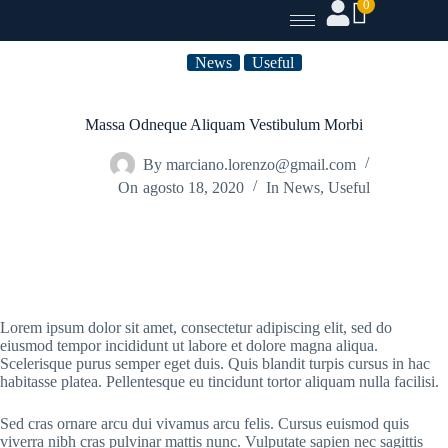
0
News
Useful
Massa Odneque Aliquam Vestibulum Morbi
By
marciano.lorenzo@gmail.com
On
agosto 18, 2020
In
News
,
Useful
Lorem ipsum dolor sit amet, consectetur adipiscing elit, sed do
eiusmod tempor incididunt ut labore et dolore magna aliqua.
Scelerisque purus semper eget duis. Quis blandit turpis cursus in hac
habitasse platea. Pellentesque eu tincidunt tortor aliquam nulla facilisi.
Sed cras ornare arcu dui vivamus arcu felis. Cursus euismod quis
viverra nibh cras pulvinar mattis nunc. Vulputate sapien nec sagittis