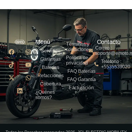
Menú
Contacto
Términos y
Correo :
condiciones
Servicios
soporte@emoto.
Política de
Garantías
Teléfono :
privacidad
+5535539020
Baterías
FAQ Baterías
Refacciones
FAQ Garantía
Cobertura
Facturación
¿Quénes
somos?