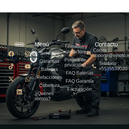
Menú
Contacto
Términos y
Correo :
condiciones
Servicios
soporte@emoto.
Política de
Garantías
Teléfono :
privacidad
+5535539020
Baterías
FAQ Baterías
Refacciones
FAQ Garantía
Cobertura
Facturación
¿Quénes
somos?