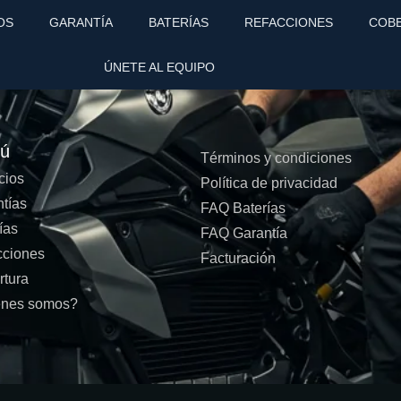
OS
GARANTÍA
BATERÍAS
REFACCIONES
COB
ÚNETE AL EQUIPO
ú
Términos y condiciones
cios
Política de privacidad
tías
FAQ Baterías
ías
FAQ Garantía
cciones
Facturación
rtura
nes somos?