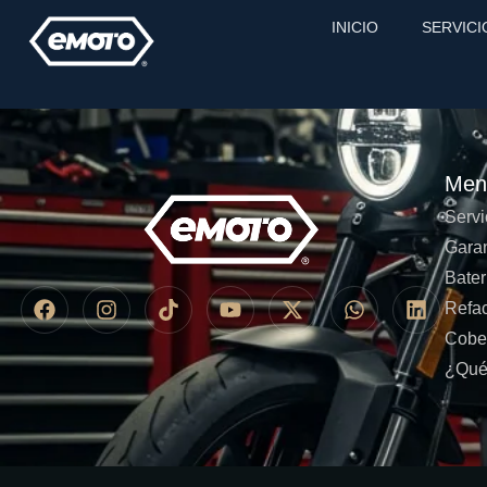
Blog
INICIO
SERVICI
Men
Servi
Garan
Bater
Refa
Cobe
¿Qué